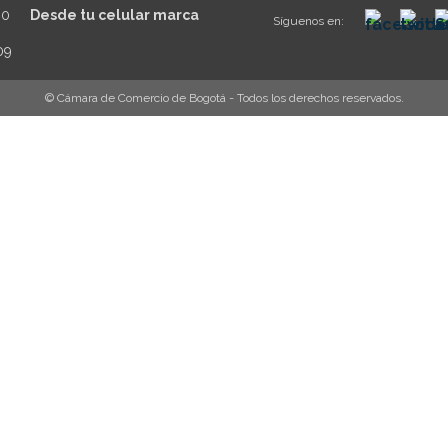
30
Desde tu celular marca
Síguenos en:
09
© Cámara de Comercio de Bogotá - Todos los derechos reservados.