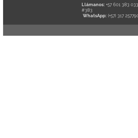
Llámanos:
+57 601 383 03
#383
WhatsApp:
(+57) 317 25779