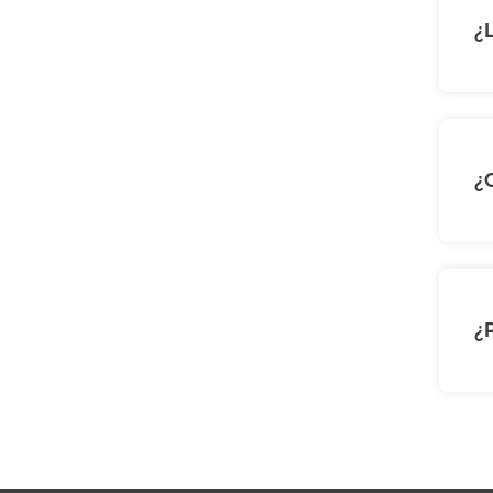
¿
¿
¿