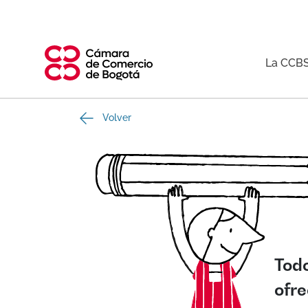
La CCB
Volver
Todo
ofr