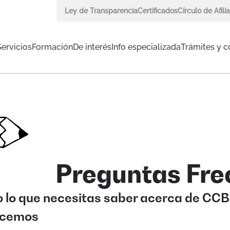
Ley de Transparencia
Certificados
Círculo de Afili
Servicios
Formación
De interés
Info especializada
Trámites y c
Preguntas Fre
 lo que necesitas saber acerca de CCB 
ecemos