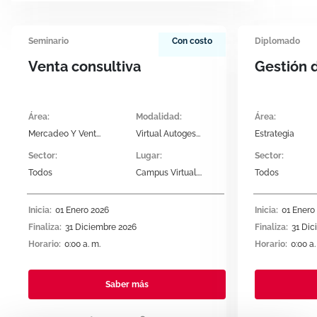
situaciones reales en el entorno laboral. Esto
permite a los/as participantes no solo adquirir
conocimientos teóricos, sino también
Seminario
Con costo
Diplomado
desarrollar habilidades prácticas que se
venta consultiva
gestión 
traducen directamente en un mejor
desempeño en sus roles actuales.
Área
:
Modalidad
:
Área
:
Mercadeo Y Vent...
Virtual Autoges...
Estrategia
Sector:
Lugar
:
Sector:
Todos
Campus Virtual....
Todos
Inicia
:
01 Enero 2026
Inicia
:
01 Enero
Finaliza
:
31 Diciembre 2026
Finaliza
:
31 Dic
Horario
:
0:00 a. m.
Horario
:
0:00 a.
Saber más